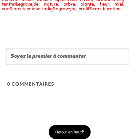
tenthr&egrave;de, nature, arbre, plante, fleur, miel,
end&eacute;mique, indig&egrave;ne, prolif&eacute;ration
0 COMMENTAIRES
Retour en haut