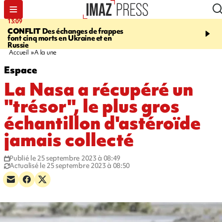
13:09
17:14
CONFLIT
Des échanges de frappes
ESCALADE
Quatre méd
font cinq morts en Ukraine et en
européennes pour les je
Russie
grimpeurs réunionnais 
Accueil
A la une
Espace
La Nasa a récupéré un
"trésor", le plus gros
échantillon d'astéroïde
jamais collecté
Publié le 25 septembre 2023 à 08:49
Actualisé le 25 septembre 2023 à 08:50