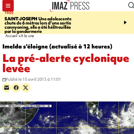
19:05
20:44
SAINT-JOSEPH
Une adolescente
À RETENIR CE SOIR
G
chute de 6 mètres lors d'une sortie
rouée de coups, cycliste,
cannyoning, elle a été hélitreuillée
personne disparue et c
par la gendarmerie
para-natation
Accueil
A la une
Imelda s'éloigne (actualisé à 12 heures)
La pré-alerte cyclonique
levée
Publié le 15 avril 2013 à 11:01