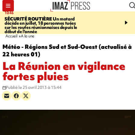
10:46
13:49
SÉCURITÉ ROUTIÈRE
Un motard
JUSTICE
Violences sexu
décède en juillet, 18 personnes tuées
mineurs - un courrier d
sur les routes réunionnaises depuis le
pointe les défaillances 
début de l'année
Accueil
A la une
Météo - Régions Sud et Sud-Ouest (actualisé à
22 heures 01)
La Réunion en vigilance
fortes pluies
Publié le 25 avril 2013 à 15:44