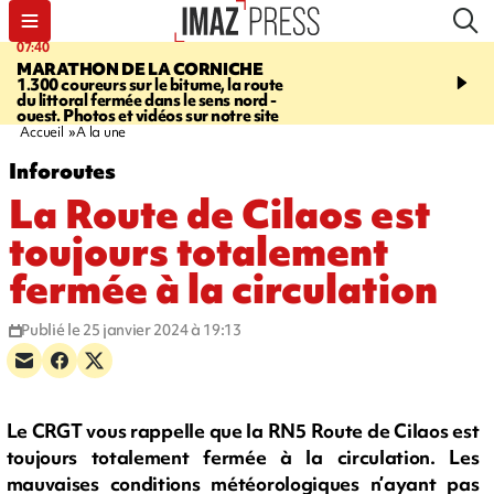
07:40
10:33
MARATHON DE LA CORNICHE
ASSOCIATIONS
Protec
1.300 coureurs sur le bitume, la route
l’enfance - une nouvelle
du littoral fermée dans le sens nord -
Stop VIF organisée à La
ouest. Photos et vidéos sur notre site
Accueil
A la une
Inforoutes
La Route de Cilaos est
toujours totalement
fermée à la circulation
Publié le 25 janvier 2024 à 19:13
Le CRGT vous rappelle que la RN5 Route de Cilaos est
toujours totalement fermée à la circulation. Les
mauvaises conditions météorologiques n’ayant pas