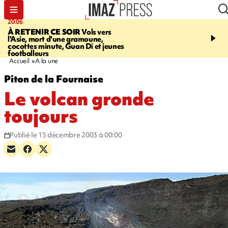
20:06
07:22
À RETENIR CE SOIR
Vols vers
JUSTICE
Le rappeur M
l'Asie, mort d'une gramoune,
Squale condamné à deu
cocottes minute, Guan Di et jeunes
des violences sur deux
footballeurs
Accueil
A la une
Piton de la Fournaise
Le volcan gronde
toujours
Publié le 15 décembre 2003 à 00:00