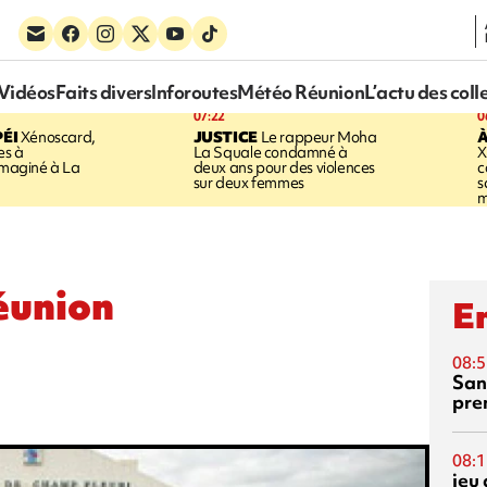
Vidéos
Faits divers
Inforoutes
Météo Réunion
L’actu des coll
07:22
0
ÉI
Xénoscard,
JUSTICE
Le rappeur Moha
À
es à
La Squale condamné à
X
 imaginé à La
deux ans pour des violences
c
sur deux femmes
s
m
éunion
En
08:5
San
pre
08:1
jeu 