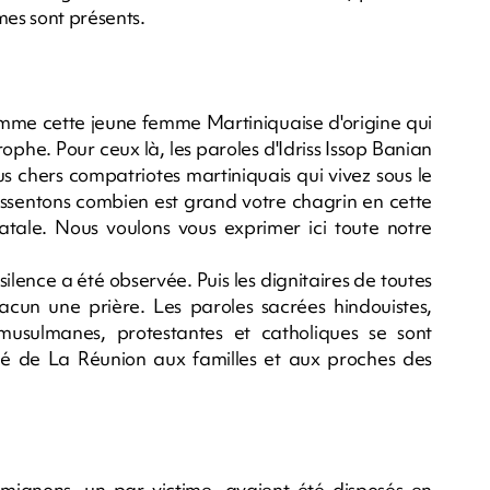
mes sont présents.
omme cette jeune femme Martiniquaise d'origine qui
ophe. Pour ceux là, les paroles d'Idriss Issop Banian
ous chers compatriotes martiniquais qui vivez sous le
 ressentons combien est grand votre chagrin en cette
tale. Nous voulons vous exprimer ici toute notre
ilence a été observée. Puis les dignitaires de toutes
chacun une prière. Les paroles sacrées hindouistes,
 musulmanes, protestantes et catholiques se sont
itié de La Réunion aux familles et aux proches des
mignons, un par victime, avaient été disposés en