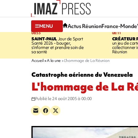
Actus Réunion
France-Monde
MENU
08:53
08:11
SAINT-PAUL
Jour de Sport
CRÉATEUR P
Santé 2026 - bouger,
un jeu de cart
s’informer et prendre soin de
collectionner
sa santé
Réunion
Accueil
A la une
L'hommage de La Réunion
Catastrophe aérienne du Venezuela
L'hommage de La R
Publié le 24 août 2005 à 00:00