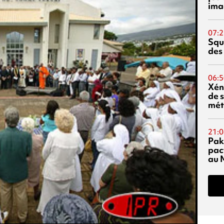
ima
07:2
Squ
des
06:5
Xén
de s
mét
21:0
Pak
pac
au 