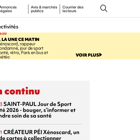
Annonces
Avis & marchés
Courrier des
légales
publics
lecteurs
ectivités
6:50
 LA UNE CE MATIN
énoscard, rappeur
ondamné, jour de sport
anté, rétro, Paris en bus et
VOIR PLUS
étéo
 continu
SAINT-PAUL
Jour de Sport
3
té 2026 - bouger, s’informer et
ndre soin de sa santé
CRÉATEUR PÉI
Xénoscard, un
1
de cartes à collectionner