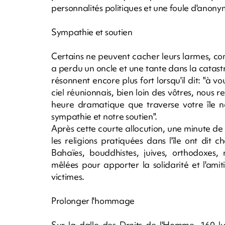
personnalités politiques et une foule d'anony
Sympathie et soutien
Certains ne peuvent cacher leurs larmes, c
a perdu un oncle et une tante dans la catastr
résonnent encore plus fort lorsqu'il dit: "à v
ciel réunionnais, bien loin des vôtres, nous
heure dramatique que traverse votre île na
sympathie et notre soutien".
Après cette courte allocution, une minute de s
les religions pratiquées dans l'île ont dit 
Bahaïes, bouddhistes, juives, orthodoxes,
mêlées pour apporter la solidarité et l'am
victimes.
Prolonger l'hommage
Sur la dalle des Droits de l'Homme, 160 lu