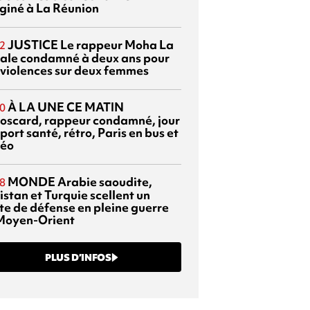
giné à La Réunion
JUSTICE
Le rappeur Moha La
2
ale condamné à deux ans pour
 violences sur deux femmes
À LA UNE CE MATIN
0
oscard, rappeur condamné, jour
port santé, rétro, Paris en bus et
éo
MONDE
Arabie saoudite,
8
istan et Turquie scellent un
te de défense en pleine guerre
Moyen-Orient
PLUS D’INFOS