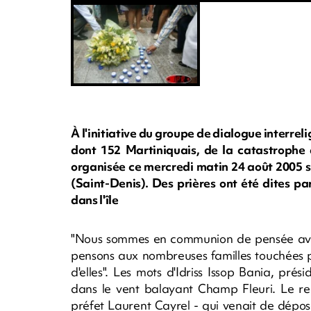
À l'initiative du groupe de dialogue interr
dont 152 Martiniquais, de la catastrophe
organisée ce mercredi matin 24 août 2005 s
(Saint-Denis). Des prières ont été dites par
dans l'île
"Nous sommes en communion de pensée avec 
pensons aux nombreuses familles touchées p
d'elles". Les mots d'Idriss Issop Bania, pré
dans le vent balayant Champ Fleuri. Le rec
préfet Laurent Cayrel - qui venait de dépo