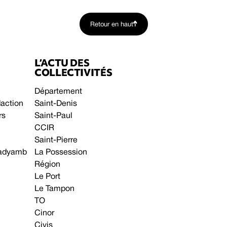
Retour en haut
L’ACTU DES
COLLECTIVITÉS
Département
daction
Saint-Denis
rs
Saint-Paul
CCIR
Saint-Pierre
 gadyamb
La Possession
Région
Le Port
Le Tampon
TO
Cinor
Civis