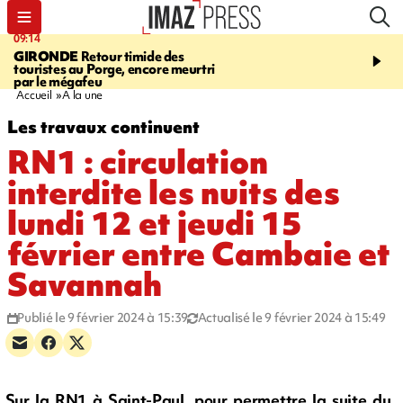
09:14
13:09
GIRONDE
Retour timide des
CONFLIT
Des échanges
touristes au Porge, encore meurtri
font cinq morts en Ukrai
par le mégafeu
Russie
Accueil
A la une
Les travaux continuent
RN1 : circulation
interdite les nuits des
lundi 12 et jeudi 15
février entre Cambaie et
Savannah
Publié le 9 février 2024 à 15:39
Actualisé le 9 février 2024 à 15:49
Sur la RN1 à Saint-Paul, pour permettre la suite du