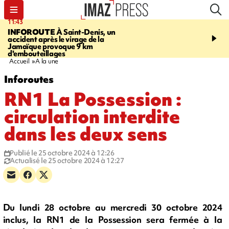
11:43
16:35
INFOROUTE
À Saint-Denis, un
PITON DE LA FOURN
accident après le virage de la
gendarmes évacuent un
Jamaïque provoque 9 km
randonneuse blessée, d
d'embouteillages
conditions météorologiqu
Accueil
A la une
Inforoutes
RN1 La Possession :
circulation interdite
dans les deux sens
Publié le 25 octobre 2024 à 12:26
Actualisé le 25 octobre 2024 à 12:27
Du lundi 28 octobre au mercredi 30 octobre 2024
inclus, la RN1 de la Possession sera fermée à la