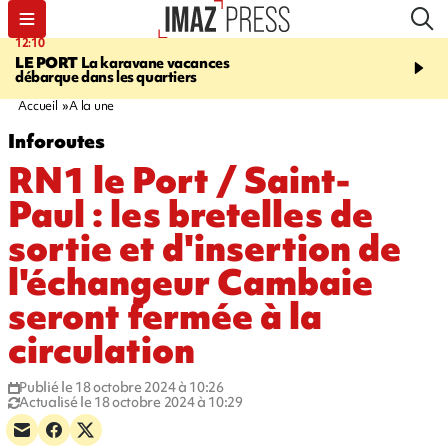
12:10
16:49
LE PORT
La karavane vacances
ÉTANG-SALÉ
Un requi
débarque dans les quartiers
bouledogue observé près
de baignade, le spot év
Accueil
A la une
Inforoutes
RN1 le Port / Saint-
Paul : les bretelles de
sortie et d'insertion de
l'échangeur Cambaie
seront fermée à la
circulation
Publié le 18 octobre 2024 à 10:26
Actualisé le 18 octobre 2024 à 10:29