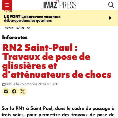
12:10
16:49
LE PORT
La karavane vacances
ÉTANG-SALÉ
Un requi
débarque dans les quartiers
bouledogue observé près
de baignade, le spot év
Accueil
A la une
Inforoutes
RN2 Saint-Paul :
Travaux de pose de
glissières et
d’atténuateurs de chocs​
Publié le 25 octobre 2024 à 13:01
Sur la RN1 à Saint Paul, dans le cadre du passage à
trois voies, pour permettre des travaux de pose de