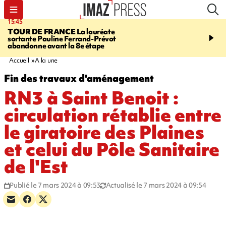
15:45
20:17
TOUR DE FRANCE
La lauréate
À RETENIR CE SOIR
Sé
sortante Pauline Ferrand-Prévot
routière, concours de nou
abandonne avant la 8e étape
du littoral fermée, courr
Darmanin et évacuation
Accueil
A la une
Fin des travaux d'aménagement
RN3 à Saint Benoit :
circulation rétablie entre
le giratoire des Plaines
et celui du Pôle Sanitaire
de l'Est
Publié le 7 mars 2024 à 09:53
Actualisé le 7 mars 2024 à 09:54