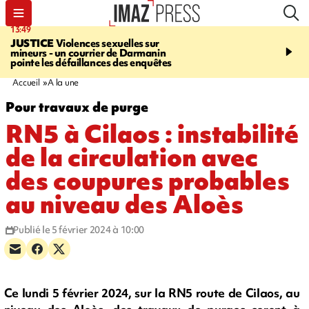
13:49
17:59
JUSTICE
Violences sexuelles sur
INFOROUTE
Marathon 
mineurs - un courrier de Darmanin
Corniche - la route du L
pointe les défaillances des enquêtes
ce dimanche matin dans 
Nord-Ouest
Accueil
A la une
Pour travaux de purge
RN5 à Cilaos : instabilité
de la circulation avec
des coupures probables
au niveau des Aloès
Publié le 5 février 2024 à 10:00
Ce lundi 5 février 2024, sur la RN5 route de Cilaos, au