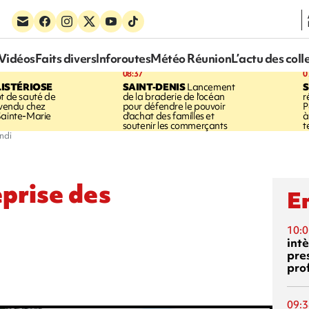
Vidéos
Faits divers
Inforoutes
Météo Réunion
L’actu des coll
08:37
0
LISTÉRIOSE
SAINT-DENIS
Lancement
S
ot de sauté de
de la braderie de l'océan
r
 vendu chez
pour défendre le pouvoir
P
Sainte-Marie
d'achat des familles et
à
soutenir les commerçants
t
undi
eprise des
En
10:0
int
pre
pro
09:3