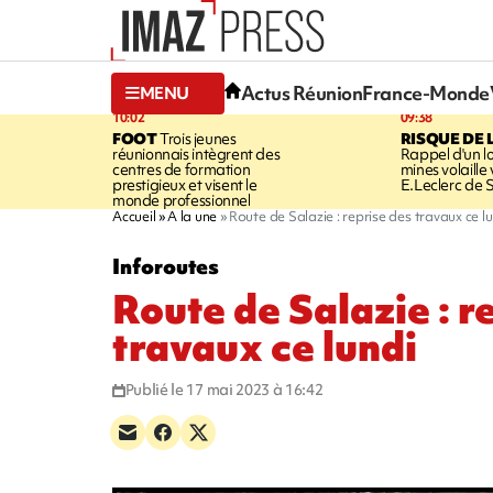
Actus Réunion
France-Monde
MENU
10:02
09:38
FOOT
Trois jeunes
RISQUE DE 
réunionnais intègrent des
Rappel d'un l
centres de formation
mines volaille
prestigieux et visent le
E.Leclerc de 
monde professionnel
Accueil
A la une
Route de Salazie : reprise des travaux ce l
Inforoutes
Route de Salazie : r
travaux ce lundi
Publié le 17 mai 2023 à 16:42