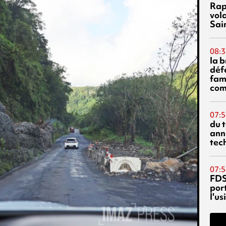
Rap
vol
Sai
08:3
la 
déf
fami
com
07:5
du 
ann
tec
07:5
FDS
port
l'u