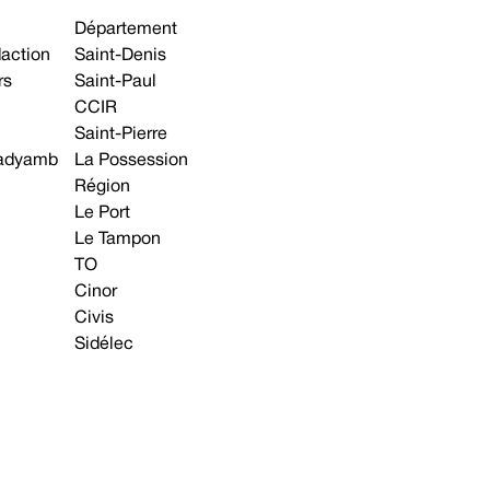
Département
daction
Saint-Denis
rs
Saint-Paul
CCIR
Saint-Pierre
 gadyamb
La Possession
Région
Le Port
Le Tampon
TO
Cinor
Civis
Sidélec
Annonces légales
Avis & Marchés publics