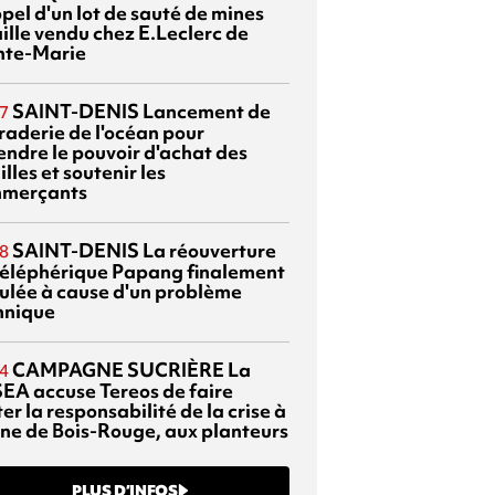
pel d'un lot de sauté de mines
aille vendu chez E.Leclerc de
nte-Marie
SAINT-DENIS
Lancement de
7
braderie de l'océan pour
endre le pouvoir d'achat des
lles et soutenir les
merçants
SAINT-DENIS
La réouverture
8
téléphérique Papang finalement
ulée à cause d'un problème
hnique
CAMPAGNE SUCRIÈRE
La
4
EA accuse Tereos de faire
er la responsabilité de la crise à
sine de Bois-Rouge, aux planteurs
PLUS D’INFOS