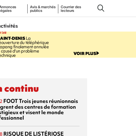
Annonces
Avis & marchés
Courrier des
légales
publics
lecteurs
ectivités
7:58
AINT-DENIS
La
éouverture du téléphérique
apang finalement annulée
 cause d'un problème
VOIR PLUS
echnique
 continu
FOOT
Trois jeunes réunionnais
2
ègrent des centres de formation
stigieux et visent le monde
fessionnel
RISQUE DE LISTÉRIOSE
8