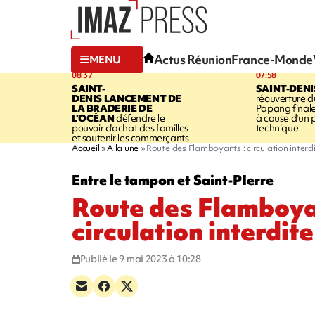
Actus Réunion
France-Monde
MENU
08:37
07:58
SAINT-
SAINT-DENI
DENIS
LANCEMENT DE
réouverture d
LA BRADERIE DE
Papang final
L'OCÉAN
défendre le
à cause d'un
pouvoir d'achat des familles
technique
et soutenir les commerçants
Accueil
A la une
Route des Flamboyants : circulation interdi
Entre le tampon et Saint-PIerre
Route des Flamboya
circulation interdite
Publié le 9 mai 2023 à 10:28