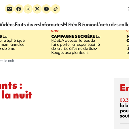
Vidéos
Faits divers
Inforoutes
Météo Réunion
L’actu des coll
07:54
0
S
La
CAMPAGNE SUCRIÈRE
La
u téléphérique
FDSEA accuse Tereos de
ement annulée
faire porter la responsabilité
L
 problème
de la crise à l'usine de Bois-
d
Rouge, aux planteurs
p
te la nuit
nts :
En
 la nuit
08:3
la b
pouv
sou