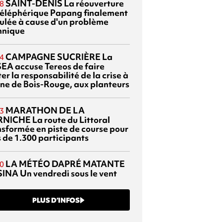
SAINT-DENIS
La réouverture
8
téléphérique Papang finalement
ulée à cause d'un problème
hnique
CAMPAGNE SUCRIÈRE
La
4
EA accuse Tereos de faire
er la responsabilité de la crise à
sine de Bois-Rouge, aux planteurs
MARATHON DE LA
3
RNICHE
La route du Littoral
nsformée en piste de course pour
s de 1.300 participants
LA MÉTÉO DAPRÉ MATANTE
0
SINA
Un vendredi sous le vent
PLUS D’INFOS