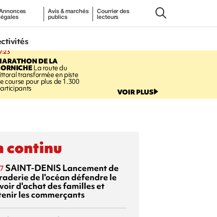
Annonces
Avis & marchés
Courrier des
légales
publics
lecteurs
ectivités
7:23
MARATHON DE LA
CORNICHE
La route du
ittoral transformée en piste
e course pour plus de 1.300
articipants
VOIR PLUS
 continu
SAINT-DENIS
Lancement de
7
raderie de l'océan
défendre le
oir d'achat des familles et
tenir les commerçants