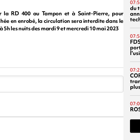
07:5
du 
r la RD 400 au Tampon et à Saint-Pierre, pour
ann
tec
ée en enrobé, la circulation sera interdite dans le
à 5h les nuits des mardi 9 et mercredi 10 mai 2023
07:5
FDS
port
l'u
07:2
CO
tra
plu
07:0
RO