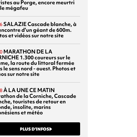
ristes au Porge, encore meurtri
 le mégafeu
SALAZIE
Cascade blanche, à
6
rencontre d'un géant de 600m.
os et vidéos sur notre site
MARATHON DE LA
0
RNICHE
1.300 coureurs sur le
me, la route du littoral fermée
 le sens nord - ouest. Photos et
os sur notre site
À LA UNE CE MATIN
8
athon de la Corniche, Cascade
che, touristes de retour en
nde, insolite, marins
onésiens et météo
PLUS D’INFOS