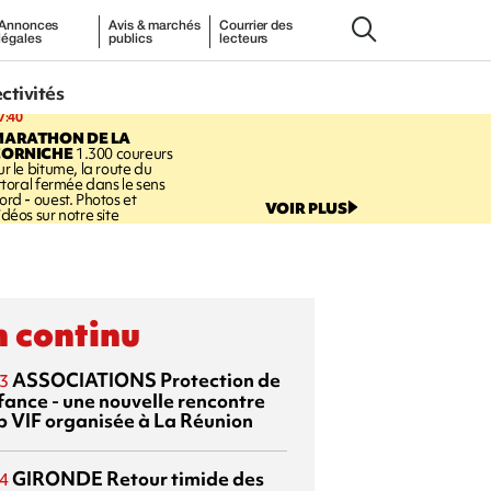
Annonces
Avis & marchés
Courrier des
légales
publics
lecteurs
ectivités
7:40
MARATHON DE LA
CORNICHE
1.300 coureurs
ur le bitume, la route du
ittoral fermée dans le sens
ord - ouest. Photos et
VOIR PLUS
idéos sur notre site
 continu
ASSOCIATIONS
Protection de
3
nfance - une nouvelle rencontre
p VIF organisée à La Réunion
GIRONDE
Retour timide des
4