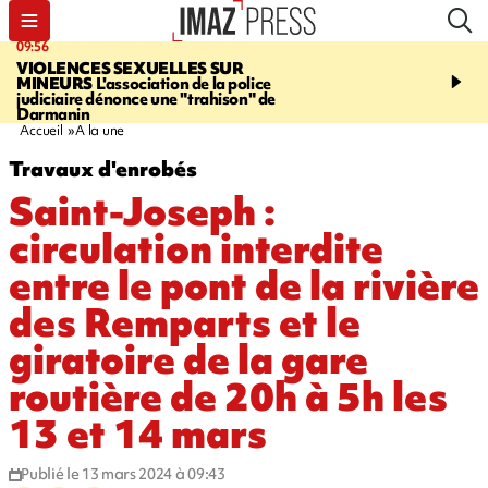
09:56
12:19
VIOLENCES SEXUELLES SUR
SAINT-DENIS
Un hom
MINEURS
L'association de la police
grièvement blessé à cou
judiciaire dénonce une "trahison" de
bouteille dans une baga
Darmanin
Accueil
A la une
Travaux d'enrobés
Saint-Joseph :
circulation interdite
entre le pont de la rivière
des Remparts et le
giratoire de la gare
routière de 20h à 5h les
13 et 14 mars
Publié le 13 mars 2024 à 09:43