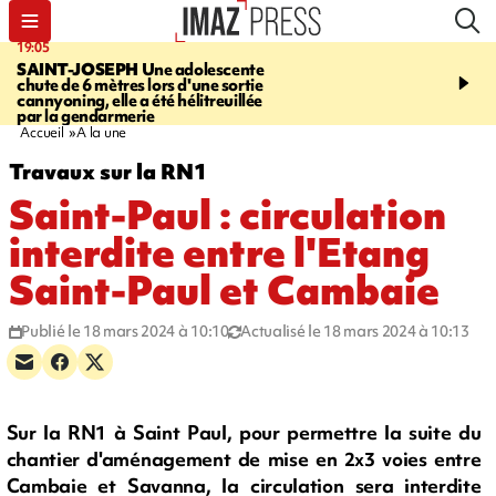
19:05
20:44
SAINT-JOSEPH
Une adolescente
À RETENIR CE SOIR
G
chute de 6 mètres lors d'une sortie
rouée de coups, cycliste,
cannyoning, elle a été hélitreuillée
personne disparue et c
par la gendarmerie
para-natation
Accueil
A la une
Travaux sur la RN1
Saint-Paul : circulation
interdite entre l'Etang
Saint-Paul et Cambaie
Publié le 18 mars 2024 à 10:10
Actualisé le 18 mars 2024 à 10:13
Sur la RN1 à Saint Paul, pour permettre la suite du
chantier d'aménagement de mise en 2x3 voies entre
Cambaie et Savanna, la circulation sera interdite