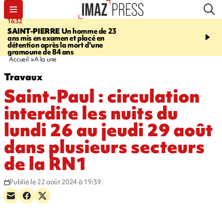
16:32
21:08
SAINT-PIERRE
Un homme de 23
MONDE
Arabie saoudit
ans mis en examen et placé en
et Turquie scellent un p
détention après la mort d'une
défense en pleine guerr
gramoune de 84 ans
Orient
Accueil
A la une
Travaux
Saint-Paul : circulation
interdite les nuits du
lundi 26 au jeudi 29 août
dans plusieurs secteurs
de la RN1
Publié le 22 août 2024 à 19:39