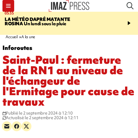
05:35
07:47
LA MÉTÉO DAPRÉ MATANTE
MAYOTTE
Une femme e
ROSINA
Un lundi sous la pluie
ses deux enfants meure
l'incendie de leur maiso
Accueil
A la une
Inforoutes
Saint-Paul : fermeture
de la RN1 au niveau de
l'échangeur de
l'Ermitage pour cause de
travaux
Publié le 2 septembre 2024 à 12:10
Actualisé le 2 septembre 2024 à 12:11