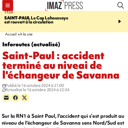
17:24
19:49
SAINT-PAUL
Le Cap Lahoussaye
PORTÉ DISPARU
Après
est rouvert à la circulation
Quentin Dumontier, sa f
une cagnotte pour rapat
corps en Hexagone
Accueil
A la une
Inforoutes (actualisé)
Saint-Paul : accident
terminé au niveai de
l'échangeur de Savanna
Publié le 16 octobre 2024 à 21:00
Actualisé le 16 octobre 2024 à 22:34
Sur la RN1 à Saint Paul, l'accident qui s’est produit au
niveau de l'échangeur de Savanna sens Nord/Sud est