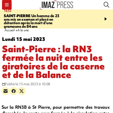
16:32
21:08
SAINT-PIERRE
Un homme de 23
MONDE
Arabie saoudit
ans mis en examen et placé en
et Turquie scellent un p
détention après la mort d'une
défense en pleine guerr
gramoune de 84 ans
Orient
Accueil
A la une
Lundi 15 mai 2023
Saint-Pierre : la RN3
fermée la nuit entre les
giratoires de la caserne
et de la Balance
Publié le 15 mai 2023 à 10:08
Sur la RN3B à St Pierre, pour permettre des travaux