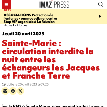
10:33
15:03
ASSOCIATIONS
Protection de
CANADA
Vaste feu de 
l’enfance - une nouvelle rencontre
l'ouest du pays, 20.000 
Stop VIF organisée à La Réunion
l'état d'urgence déclaré
Accueil
A la une
Jeudi 20 avril 2023
Sainte-Marie :
circulation interdite la
nuit entre les
échangeurs les Jacques
et Franche Terre
Publié le 20 avril 2023 à 09:25
Sur la RN2 à Sainte Marie, pour permettre des travaux