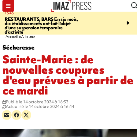
15:45
17:17
RESTAURANTS, BARS
En six mois,
"LE DERNIER REFUG
dix établissements ont fait l'objet
Angeles, un homme vit 
d'une suspension temporaire
panneau publicitaire po
d'activité
promouvoir un film Netf
Accueil
A la une
Sécheresse
Sainte-Marie : de
nouvelles coupures
d'eau prévues à partir de
ce mardi
Publié le 14 octobre 2024 à 16:33
Actualisé le 14 octobre 2024 à 16:44