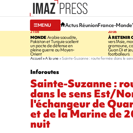
Actus Réunion
France-Monde
MENU
21:08
20:06
MONDE
Arabie saoudite,
À RETENIR 
Pakistan et Turquie scellent
vers l'Asie, mo
un pacte de défense en
gramoune, co
pleine guerre au Moyen-
Guan Di et je
Orient
footballeurs
Accueil
A la une
Sainte-Suzanne : route fermée dans le sens
Inforoutes
Sainte-Suzanne : ro
dans le sens Est/No
l'échangeur de Quar
et de la Marine de 2
nuit