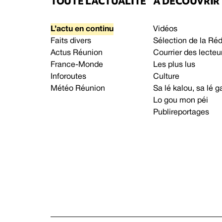
TOUTE L’ACTUALITÉ
À DÉCOUVRIR
L’actu en continu
Vidéos
Faits divers
Sélection de la Ré
Actus Réunion
Courrier des lecteu
France-Monde
Les plus lus
Inforoutes
Culture
Météo Réunion
Sa lé kalou, sa lé
Lo gou mon péi
Publireportages