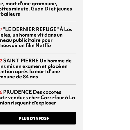
sie, mort d'une gramoune,
ottes minute, Guan Di et jeunes
tballeurs
"LE DERNIER REFUGE"
À Los
7
eles, un homme vit dans un
neau publicitaire pour
mouvoir un film Netflix
SAINT-PIERRE
Un homme de
2
ans mis en examen et placé en
ention après la mort d'une
moune de 84 ans
PRUDENCE
Des cocotes
6
ute vendues chez Carrefour à La
nion risquent d'exploser
PLUS D’INFOS