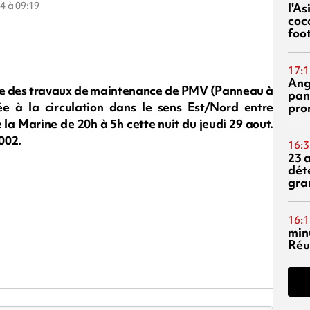
24 à 09:19
l'A
coc
foo
17:1
Ang
re des travaux de maintenance de PMV (Panneau à
pan
e à la circulation dans le sens Est/Nord entre
pro
 la Marine de 20h à 5h cette nuit du jeudi 29 aout.
002.
16:3
23 
dét
gra
16:1
min
Réu