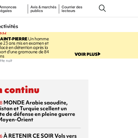
Annonces
Avis & marchés
Courrier des
légales
publics
lecteurs
ectivités
6:32
AINT-PIERRE
Un homme
e 23 ans mis en examen et
lacé en détention après la
ort d'une gramoune de 84
VOIR PLUS
ns
tte nuit
 continu
MONDE
Arabie saoudite,
8
istan et Turquie scellent un
te de défense en pleine guerre
Moyen-Orient
À RETENIR CE SOIR
Vols vers
6