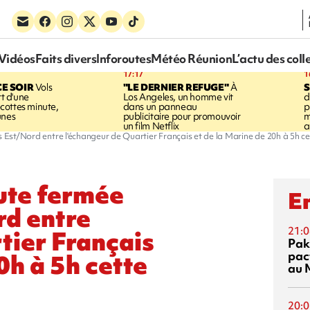
Vidéos
Faits divers
Inforoutes
Météo Réunion
L’actu des coll
17:17
1
CE SOIR
Vols
"LE DERNIER REFUGE"
À
S
rt d'une
Los Angeles, un homme vit
d
cottes minute,
dans un panneau
p
unes
publicitaire pour promouvoir
m
un film Netflix
a
 Est/Nord entre l'échangeur de Quartier Français et de la Marine de 20h à 5h ce
ute fermée
En
rd entre
21:0
tier Français
Pak
pac
0h à 5h cette
au 
20:0