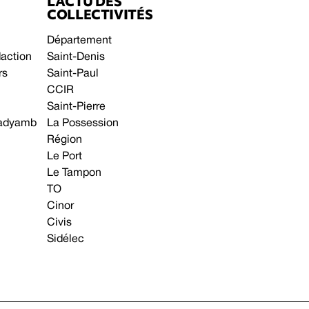
L’ACTU DES
COLLECTIVITÉS
Département
daction
Saint-Denis
rs
Saint-Paul
CCIR
Saint-Pierre
 gadyamb
La Possession
Région
Le Port
Le Tampon
TO
Cinor
Civis
Sidélec