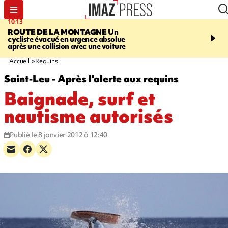
10:13
12:23
ROUTE DE LA MONTAGNE
Un
PRUDENCE
Les jouets
cycliste évacué en urgence absolue
peuvent éclater et brûler
après une collision avec une voiture
Accueil
Requins
Saint-Leu - Après l'alerte aux requins
Baignade, surf et
nautisme autorisés
Publié le 8 janvier 2012 à 12:40