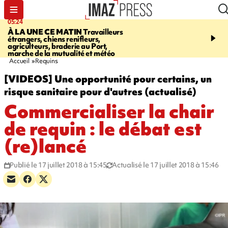
05:24
07:05
À LA UNE CE MATIN
Travailleurs
ETANG-SALÉ
Des chien
étrangers, chiens renifleurs,
mobilisés pour traquer le
agriculteurs, braderie au Port,
d'eau potable. Les vidéo
marche de la mutualité et météo
retrouver sur notre site
Accueil
Requins
[VIDEOS] Une opportunité pour certains, un
risque sanitaire pour d'autres (actualisé)
Commercialiser la chair
de requin : le débat est
(re)lancé
Publié le 17 juillet 2018 à 15:45
Actualisé le 17 juillet 2018 à 15:46