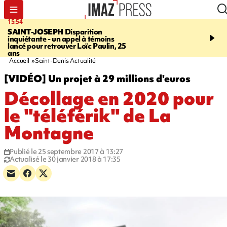
15:54
17:52
SAINT-JOSEPH
Disparition
SAINT-DENIS
Le Barac
inquiétante - un appel à témoins
dimanche pour l'arrivée
lancé pour retrouver Loïc Paulin, 25
cycliste
ans
Accueil
Saint-Denis Actualité
[VIDÉO] Un projet à 29 millions d'euros
Décollage en 2020 pour
le "téléférik" de La
Montagne
Publié le 25 septembre 2017 à 13:27
Actualisé le 30 janvier 2018 à 17:35