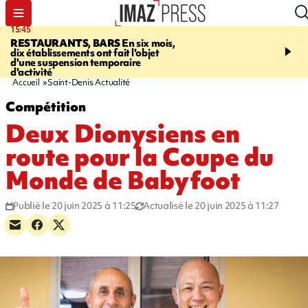
15:45
17:17
RESTAURANTS, BARS
En six mois,
"LE DERNIER REFUG
dix établissements ont fait l'objet
Angeles, un homme vit 
d'une suspension temporaire
panneau publicitaire po
d'activité
promouvoir un film Netf
Accueil
Saint-Denis Actualité
Compétition
Deux Dionysiens en
route pour la Coupe du
Monde de Babyfoot
Publié le 20 juin 2025 à 11:25
Actualisé le 20 juin 2025 à 11:27