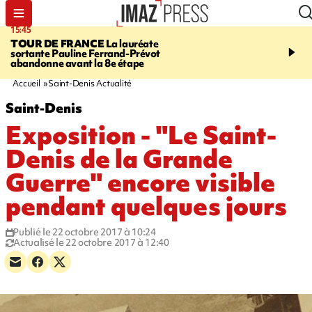
15:45
20:17
TOUR DE FRANCE
La lauréate
À RETENIR CE SOIR
Sé
sortante Pauline Ferrand-Prévot
routière, concours de nou
abandonne avant la 8e étape
du littoral fermée, courr
Darmanin et évacuation
Accueil
Saint-Denis Actualité
Saint-Denis
Exposition - "Le Saint-
Denis de la Grande
Guerre" encore visible
pendant quelques jours
Publié le 22 octobre 2017 à 10:24
Actualisé le 22 octobre 2017 à 12:40