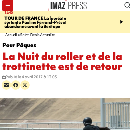
15:45
20:17
TOUR DE FRANCE
La lauréate
À RETENIR CE SOIR
Sé
sortante Pauline Ferrand-Prévot
routière, concours de nou
abandonne avant la 8e étape
du littoral fermée, courr
Darmanin et évacuation
Accueil
Saint-Denis Actualité
Pour Pâques
La Nuit du roller et de la
trottinette est de retour
Publié le 4 avril 2017 à 13:03