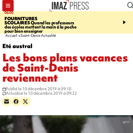
06:00
08:37
FOURNITURES
REQUIN BOULEDOG
SCOLAIRES
Quand les professeurs
APERÇU
La flamme rou
des écoles mettent la main à la poche
maintenue pendant 48 h
pour bien enseigner
l'Étang-Salé
Accueil
Saint-Denis Actualité
Eté austral
Les bons plans vacances
de Saint-Denis
reviennent
Publié le 10 décembre 2019 à 09:10
Actualisé le 10 décembre 2019 à 09:22