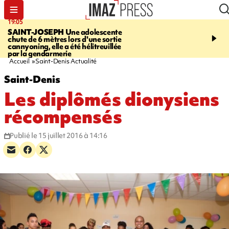
19:05
20:44
SAINT-JOSEPH
Une adolescente
À RETENIR CE SOIR
G
chute de 6 mètres lors d'une sortie
rouée de coups, cycliste,
cannyoning, elle a été hélitreuillée
personne disparue et c
par la gendarmerie
para-natation
Accueil
Saint-Denis Actualité
Saint-Denis
Les diplômés dionysiens
récompensés
Publié le 15 juillet 2016 à 14:16