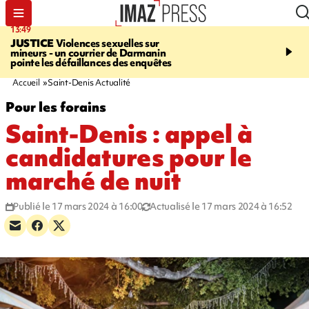
13:49
17:59
JUSTICE
Violences sexuelles sur
INFOROUTE
Marathon 
mineurs - un courrier de Darmanin
Corniche - la route du L
pointe les défaillances des enquêtes
ce dimanche matin dans 
Nord-Ouest
Accueil
Saint-Denis Actualité
Pour les forains
Saint-Denis : appel à
candidatures pour le
marché de nuit
Publié le 17 mars 2024 à 16:00
Actualisé le 17 mars 2024 à 16:52