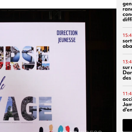
gen
ran
con
diff
15:4
sor
aba
13:4
sur 
Dar
des
11:4
acci
Jam
d'e