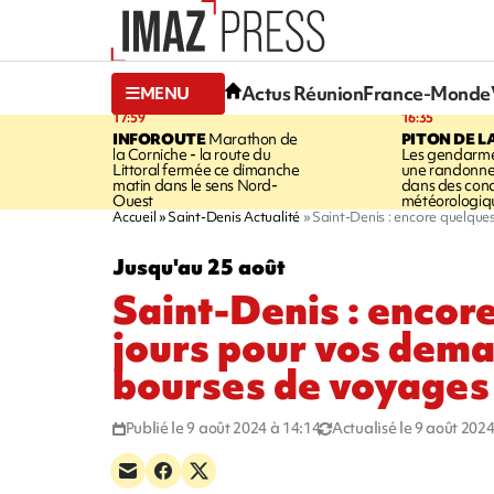
Actus Réunion
France-Monde
MENU
17:59
16:35
INFOROUTE
Marathon de
PITON DE L
la Corniche - la route du
Les gendarme
Littoral fermée ce dimanche
une randonne
matin dans le sens Nord-
dans des cond
Ouest
météorologique
Accueil
Saint-Denis Actualité
Saint-Denis : encore quelqu
Jusqu'au 25 août
Saint-Denis : encor
jours pour vos dem
bourses de voyages
Publié le 9 août 2024 à 14:14
Actualisé le 9 août 2024