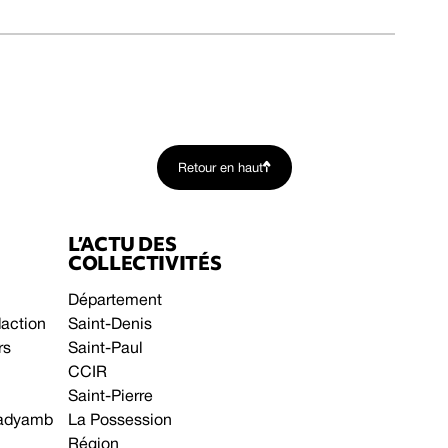
Retour en haut
L’ACTU DES
COLLECTIVITÉS
Département
daction
Saint-Denis
rs
Saint-Paul
CCIR
Saint-Pierre
 gadyamb
La Possession
Région