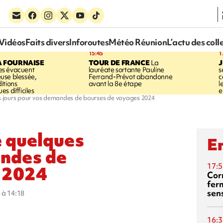
Vidéos
Faits divers
Inforoutes
Météo Réunion
L’actu des coll
15:45
1
A FOURNAISE
TOUR DE FRANCE
La
J
s évacuent
lauréate sortante Pauline
s
use blessée,
Ferrand-Prévot abandonne
c
itions
avant la 8e étape
l
s difficiles
e
es jours pour vos demandes de bourses de voyages 2024
e quelques
En
andes de
17:5
 2024
Corn
fer
sen
 à 14:18
16:3