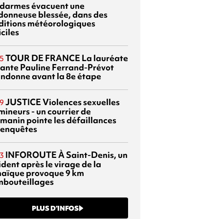
darmes évacuent une
donneuse blessée, dans des
ditions météorologiques
iciles
TOUR DE FRANCE
La lauréate
5
tante Pauline Ferrand-Prévot
ndonne avant la 8e étape
JUSTICE
Violences sexuelles
9
mineurs - un courrier de
manin pointe les défaillances
 enquêtes
INFOROUTE
À Saint-Denis, un
3
dent après le virage de la
aïque provoque 9 km
mbouteillages
PLUS D’INFOS