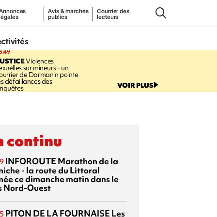
Annonces
Avis & marchés
Courrier des
légales
publics
lecteurs
ectivités
3:49
USTICE
Violences
exuelles sur mineurs - un
ourrier de Darmanin pointe
es défaillances des
VOIR PLUS
nquêtes
 continu
INFOROUTE
Marathon de la
9
iche - la route du Littoral
mée ce dimanche matin dans le
s Nord-Ouest
PITON DE LA FOURNAISE
Les
5