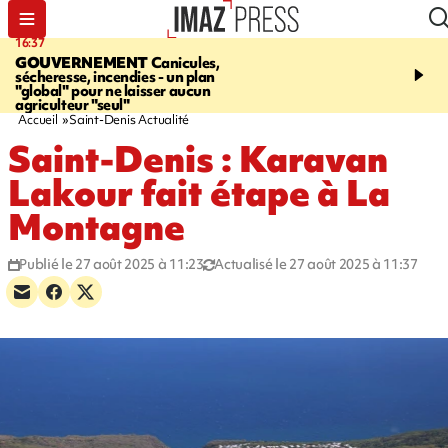
16:37
20:23
GOUVERNEMENT
Canicules,
À RETENIR CE SOIR
H
sécheresse, incendies - un plan
interpellé, coprs retrouv
"global" pour ne laisser aucun
conducteurs, fin de grèv
agriculteur "seul"
maltraités
Accueil
Saint-Denis Actualité
Saint-Denis : Karavan
Lakour fait étape à La
Montagne
Publié le 27 août 2025 à 11:23
Actualisé le 27 août 2025 à 11:37