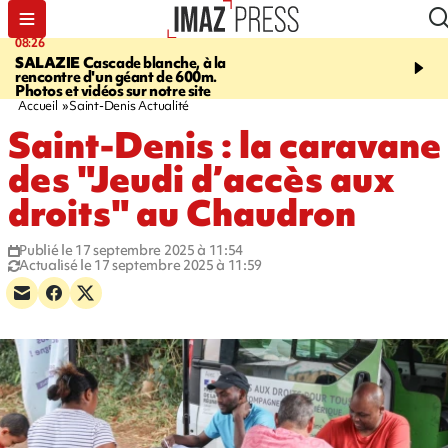
08:26
12:10
SALAZIE
Cascade blanche, à la
LE PORT
La karavane 
rencontre d'un géant de 600m.
débarque dans les quart
Photos et vidéos sur notre site
Accueil
Saint-Denis Actualité
Saint-Denis : la caravane
des "Jeudi d’accès aux
droits" au Chaudron
Publié le 17 septembre 2025 à 11:54
Actualisé le 17 septembre 2025 à 11:59