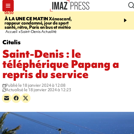
06:50
08:53
À LA UNE CE MATIN
Xénoscard,
SAINT-PAUL
Jour de S
rappeur condamné, jour de sport
2026 - bouger, s’informe
santé, rétro, Paris en bus et météo
soin de sa santé
Accueil
Saint-Denis Actualité
Citalis
Saint-Denis : le
téléphérique Papang a
repris du service
Publié le 18 janvier 2024 à 12:08
Actualisé le 18 janvier 2024 à 12:23