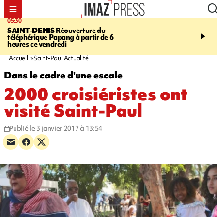
05:30
07:00
SAINT-DENIS
Réouverture du
LA MÉTÉO DAPRÉ M
téléphérique Papang à partir de 6
ROSINA
Un vendredi so
heures ce vendredi
Accueil
Saint-Paul Actualité
Dans le cadre d'une escale
2000 croisiéristes ont
visité Saint-Paul
Publié le 3 janvier 2017 à 13:54