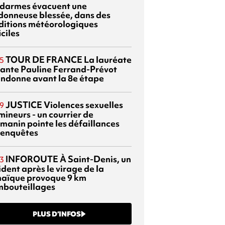
darmes évacuent une
donneuse blessée, dans des
ditions météorologiques
iciles
TOUR DE FRANCE
La lauréate
5
tante Pauline Ferrand-Prévot
ndonne avant la 8e étape
JUSTICE
Violences sexuelles
9
mineurs - un courrier de
manin pointe les défaillances
 enquêtes
INFOROUTE
À Saint-Denis, un
3
dent après le virage de la
aïque provoque 9 km
mbouteillages
PLUS D’INFOS