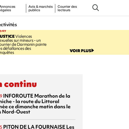
Annonces
Avis & marchés
Courrier des
légales
publics
lecteurs
ectivités
3:49
USTICE
Violences
exuelles sur mineurs - un
ourrier de Darmanin pointe
es défaillances des
VOIR PLUS
nquêtes
 continu
INFOROUTE
Marathon de la
9
iche - la route du Littoral
mée ce dimanche matin dans le
s Nord-Ouest
PITON DE LA FOURNAISE
Les
5