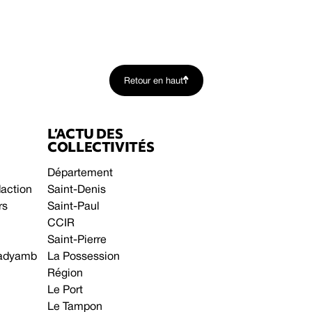
Retour en haut
L’ACTU DES
COLLECTIVITÉS
Département
daction
Saint-Denis
rs
Saint-Paul
CCIR
Saint-Pierre
 gadyamb
La Possession
Région
Le Port
Le Tampon