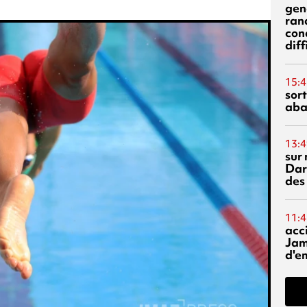
gen
ran
con
diff
15:4
sor
aba
13:4
sur 
Dar
des
11:4
acci
Jam
d'e