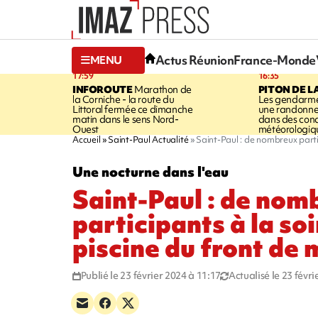
Actus Réunion
France-Monde
MENU
17:59
16:35
INFOROUTE
Marathon de
PITON DE L
la Corniche - la route du
Les gendarme
Littoral fermée ce dimanche
une randonne
matin dans le sens Nord-
dans des cond
Ouest
météorologique
Accueil
Saint-Paul Actualité
Saint-Paul : de nombreux partic
Une nocturne dans l'eau
Saint-Paul : de nom
participants à la soi
piscine du front de 
Publié le 23 février 2024 à 11:17
Actualisé le 23 févr