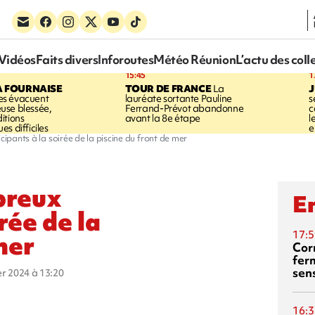
Vidéos
Faits divers
Inforoutes
Météo Réunion
L’actu des coll
15:45
1
A FOURNAISE
TOUR DE FRANCE
La
J
s évacuent
lauréate sortante Pauline
s
use blessée,
Ferrand-Prévot abandonne
c
itions
avant la 8e étape
l
s difficiles
e
ipants à la soirée de la piscine du front de mer
breux
En
rée de la
17:5
mer
Corn
fer
sen
ier 2024 à 13:20
16:3