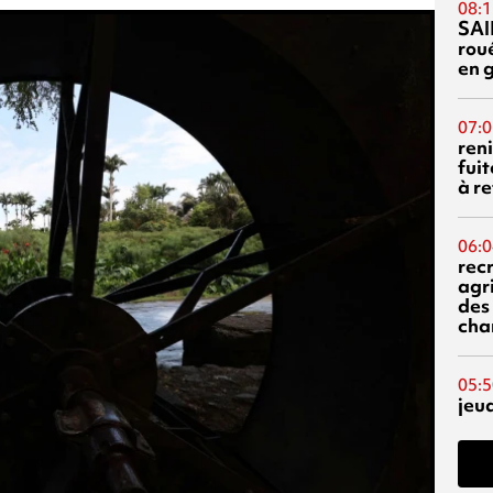
08:1
SAI
rou
en 
07:0
reni
fuit
à re
06:0
rec
agr
des 
cha
05:5
jeu