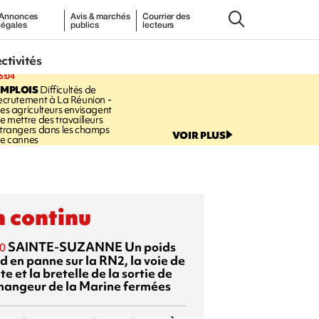
Annonces
Avis & marchés
Courrier des
légales
publics
lecteurs
ectivités
6:04
EMPLOIS
Difficultés de
ecrutement à La Réunion -
es agriculteurs envisagent
e mettre des travailleurs
trangers dans les champs
VOIR PLUS
e cannes
 continu
SAINTE-SUZANNE
Un poids
0
d en panne sur la RN2, la voie de
te et la bretelle de la sortie de
changeur de la Marine fermées