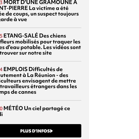
MORT D'UNE GRAMOUNE À
3
NT-PIERRE
La victime a été
ée de coups, un suspect toujours
garde à vue
ETANG-SALÉ
Des chiens
5
fleurs mobilisés pour traquer les
es d'eau potable. Les vidéos sont
trouver sur notre site
EMPLOIS
Difficultés de
4
rutement à La Réunion - des
iculteurs envisagent de mettre
travailleurs étrangers dans les
mps de cannes
MÉTÉO
Un ciel partagé ce
0
di
PLUS D’INFOS