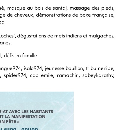
nné, masque au bois de santal, massage des pieds,
ssage de cheveux, démonstrations de boxe française,
ba
Roches", dégustations de mets indiens et malgaches,
sanes.
, défis en famille
angue974, isalo974, jeunesse bouillon, tribu nenibe,
, spider974, cap emile, ramachiri, sabeykarathy,