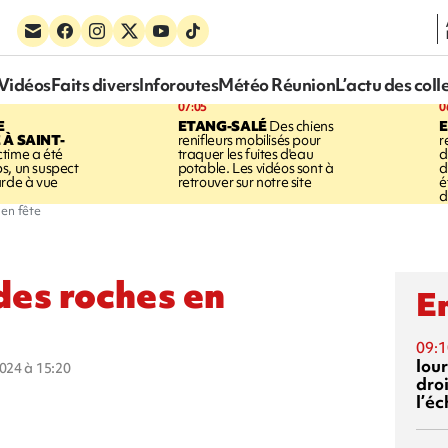
Vidéos
Faits divers
Inforoutes
Météo Réunion
L’actu des coll
07:05
0
E
ETANG-SALÉ
Des chiens
À SAINT-
renifleurs mobilisés pour
r
ctime a été
traquer les fuites d'eau
d
s, un suspect
potable. Les vidéos sont à
d
arde à vue
retrouver sur notre site
é
d
 en fête
 des roches en
En
09:1
lour
2024 à 15:20
droi
l’é