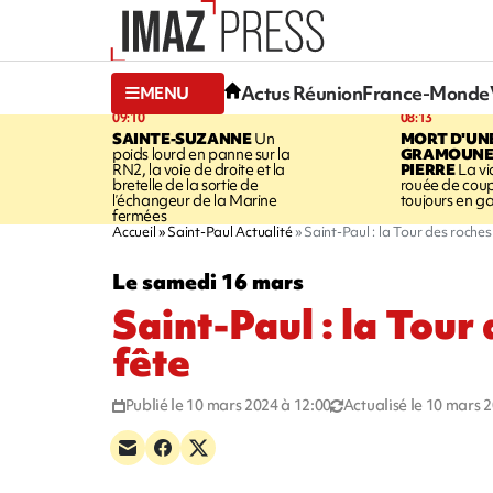
Actus Réunion
France-Monde
MENU
09:10
08:13
SAINTE-SUZANNE
Un
MORT D'UN
poids lourd en panne sur la
GRAMOUNE 
RN2, la voie de droite et la
PIERRE
La vi
bretelle de la sortie de
rouée de coup
l’échangeur de la Marine
toujours en g
fermées
Accueil
Saint-Paul Actualité
Saint-Paul : la Tour des roches
Le samedi 16 mars
Saint-Paul : la Tour
fête
Publié le 10 mars 2024 à 12:00
Actualisé le 10 mars 