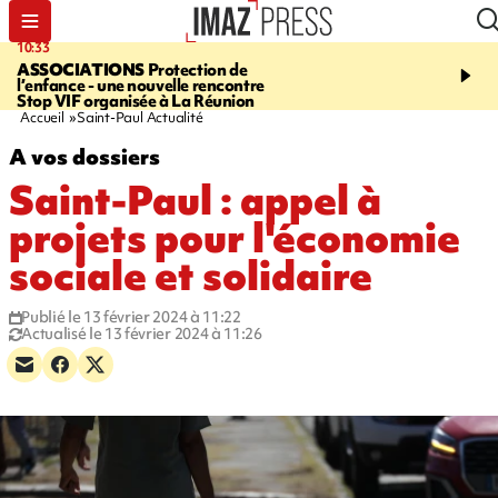
10:33
15:03
ASSOCIATIONS
Protection de
CANADA
Vaste feu de 
l’enfance - une nouvelle rencontre
l'ouest du pays, 20.000 
Stop VIF organisée à La Réunion
l'état d'urgence déclaré
Accueil
Saint-Paul Actualité
A vos dossiers
Saint-Paul : appel à
projets pour l'économie
sociale et solidaire
Publié le 13 février 2024 à 11:22
Actualisé le 13 février 2024 à 11:26