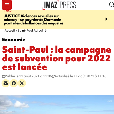
13:49
17:59
JUSTICE
Violences sexuelles sur
INFOROUTE
Marathon 
mineurs - un courrier de Darmanin
Corniche - la route du L
pointe les défaillances des enquêtes
ce dimanche matin dans 
Nord-Ouest
Accueil
Saint-Paul Actualité
Economie
Saint-Paul : la campagne
de subvention pour 2022
est lancée
Publié le 11 août 2021 à 11:06
Actualisé le 11 août 2021 à 11:16