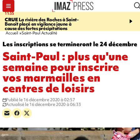
11:35
11:57
CRUE
La rivière des Roches à Saint-
SAINT-DENIS
Le télép
Benoit placé en vigilance jaune à
Papang a repris du servi
cause des fortes précipitations
Accueil
Saint-Paul Actualité
Les inscriptions se termineront le 24 décembre
Saint-Paul : plus qu'une
semaine pour inscrire
vos marmailles en
centres de loisirs
Publié le 16 décembre 2020 à 02:57
Actualisé le 16 décembre 2020 à 06:33