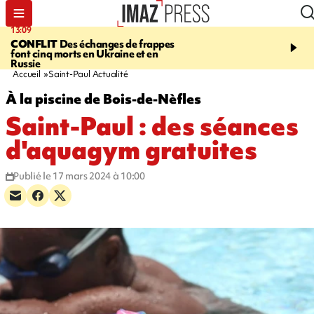
13:09
17:14
CONFLIT
Des échanges de frappes
ESCALADE
Quatre méd
font cinq morts en Ukraine et en
européennes pour les je
Russie
grimpeurs réunionnais 
Accueil
Saint-Paul Actualité
À la piscine de Bois-de-Nèfles
Saint-Paul : des séances
d'aquagym gratuites
Publié le 17 mars 2024 à 10:00