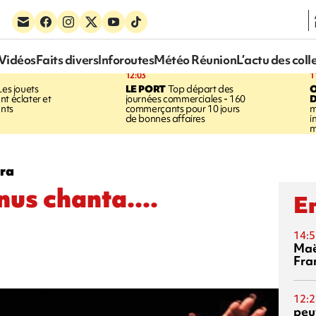
Vidéos
Faits divers
Inforoutes
Météo Réunion
L’actu des coll
12:03
1
es jouets
LE PORT
Top départ des
nt éclater et
journées commerciales - 160
D
ants
commerçants pour 10 jours
m
de bonnes affaires
i
m
ora
nus chanta....
En
14:5
Maë
Fra
12:2
peuv