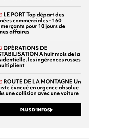
LE PORT
Top départ des
3
rnées commerciales - 160
merçants pour 10 jours de
nes affaires
OPÉRATIONS DE
2
TABILISATION
A huit mois de la
identielle, les ingérences russes
ultiplient
ROUTE DE LA MONTAGNE
Un
3
liste évacué en urgence absolue
s une collision avec une voiture
PLUS D’INFOS