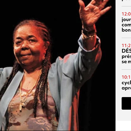
12:0
jou
com
bon
11:2
DÉS
prés
se m
10:1
cyc
aprè