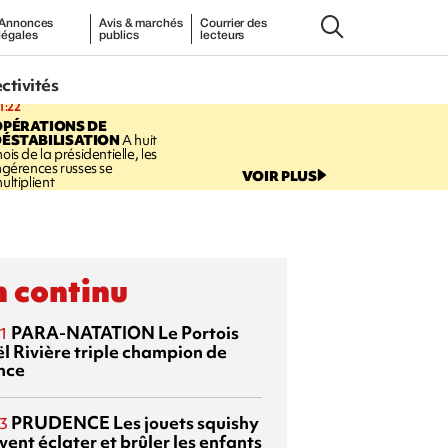
Annonces
Avis & marchés
Courrier des
légales
publics
lecteurs
ectivités
1:22
OPÉRATIONS DE
ÉSTABILISATION
A huit
ois de la présidentielle, les
ngérences russes se
VOIR PLUS
ultiplient
 continu
PARA-NATATION
Le Portois
1
l Rivière triple champion de
nce
PRUDENCE
Les jouets squishy
3
ent éclater et brûler les enfants