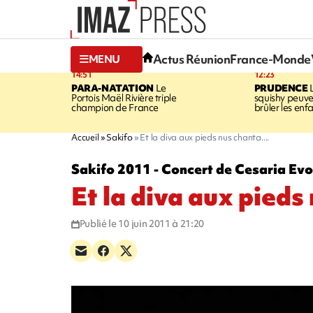
Actus Réunion
France-Monde
MENU
14:51
12:23
PARA-NATATION
Le
PRUDENCE
L
Portois Maël Rivière triple
squishy peuve
champion de France
brûler les enf
Accueil
Sakifo
Et la diva aux pieds nus chanta....
Sakifo 2011 - Concert de Cesaria Ev
Et la diva aux pieds 
Publié le 10 juin 2011 à 21:20