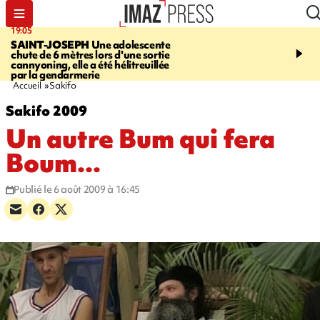
19:05
20:44
SAINT-JOSEPH
Une adolescente
À RETENIR CE SOIR
G
chute de 6 mètres lors d'une sortie
rouée de coups, cycliste,
cannyoning, elle a été hélitreuillée
personne disparue et c
par la gendarmerie
para-natation
Accueil
Sakifo
Sakifo 2009
Un autre Bum qui fera
Boum...
Publié le 6 août 2009 à 16:45