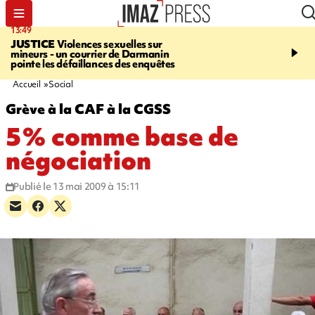
13:49
17:59
JUSTICE
Violences sexuelles sur
INFOROUTE
Marathon 
mineurs - un courrier de Darmanin
Corniche - la route du L
pointe les défaillances des enquêtes
ce dimanche matin dans 
Nord-Ouest
Accueil
Social
Grève à la CAF à la CGSS
5% comme base de
négociation
Publié le 13 mai 2009 à 15:11