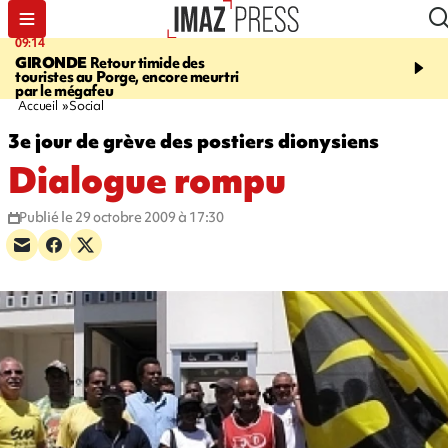
09:14
13:09
GIRONDE
Retour timide des
CONFLIT
Des échanges
touristes au Porge, encore meurtri
font cinq morts en Ukrai
par le mégafeu
Russie
Accueil
Social
3e jour de grève des postiers dionysiens
Dialogue rompu
Publié le 29 octobre 2009 à 17:30