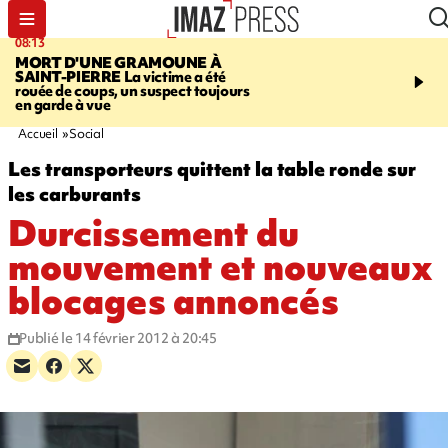
08:13
10:13
MORT D'UNE GRAMOUNE À
ROUTE DE LA MONT
SAINT-PIERRE
La victime a été
cycliste évacué en urge
rouée de coups, un suspect toujours
après une collision avec
en garde à vue
Accueil
Social
Les transporteurs quittent la table ronde sur
les carburants
Durcissement du
mouvement et nouveaux
blocages annoncés
Publié le 14 février 2012 à 20:45